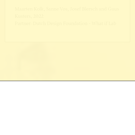
Maarten Kolk, Sanne Vos, Josef Blersch and Guus
Kusters, 2022
Partner: Dutch Design Foundation - What if Lab
Sweco
Totaal Lokaal