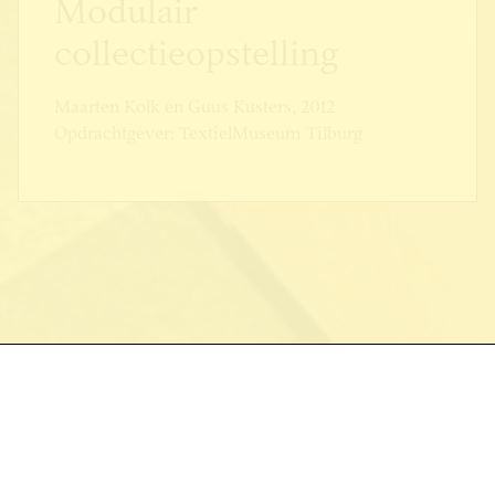
Modulair
collectieopstelling
Maarten Kolk en Guus Kusters, 2012
Opdrachtgever: TextielMuseum Tilburg
Textielmuseum
Modulair collectieopstelling